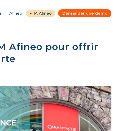
s
Afineo
IA Afineo
Demander une démo
M Afineo pour offrir
rte