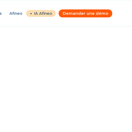
s
Afineo
IA Afineo
Demander une démo