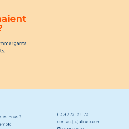
naient
?
commerçants
ts.
(+33) 9 72 10 11 72
mes-nous ?
contact{at}afineo.com
’emploi
Lyon
69002