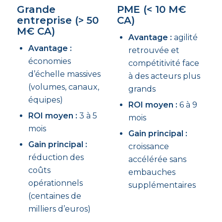
Grande
PME (< 10 M€
entreprise (> 50
CA)
M€ CA)
Avantage :
agilité
Avantage :
retrouvée et
économies
compétitivité face
d’échelle massives
à des acteurs plus
(volumes, canaux,
grands
équipes)
ROI moyen :
6 à 9
ROI moyen :
3 à 5
mois
mois
Gain principal :
Gain principal :
croissance
réduction des
accélérée sans
coûts
embauches
opérationnels
supplémentaires
(centaines de
milliers d’euros)