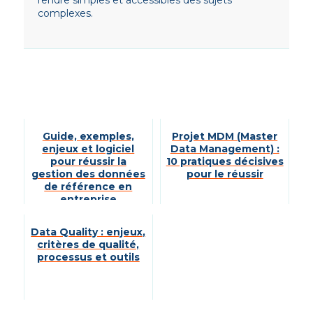
rendre simples et accessibles des sujets
complexes.
Guide, exemples,
Projet MDM (Master
enjeux et logiciel
Data Management) :
pour réussir la
10 pratiques décisives
gestion des données
pour le réussir
de référence en
entreprise
Data Quality : enjeux,
critères de qualité,
processus et outils