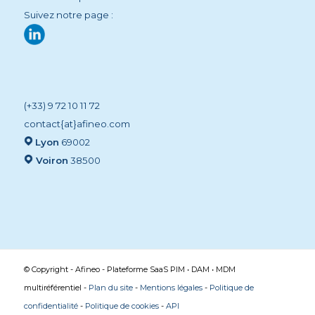
Suivez notre page :
(+33) 9 72 10 11 72
contact{at}afineo.com
Lyon
69002
Voiron
38500
© Copyright - Afineo - Plateforme SaaS PIM • DAM • MDM
multiréférentiel -
Plan du site
-
Mentions légales
-
Politique de
confidentialité
-
Politique de cookies
-
API