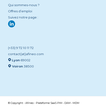
Qui sommes-nous ?
Offres d’emploi
Suivez notre page :
(+33) 9 72 10 11 72
contact{at}afineo.com
Lyon
69002
Voiron
38500
© Copyright - Afineo - Plateforme SaaS PIM • DAM • MDM