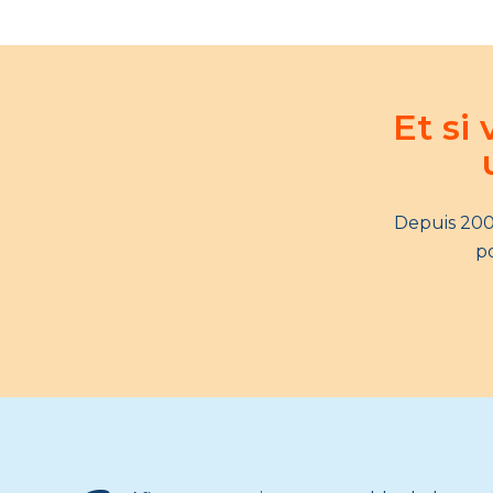
Et si
Depuis 200
po