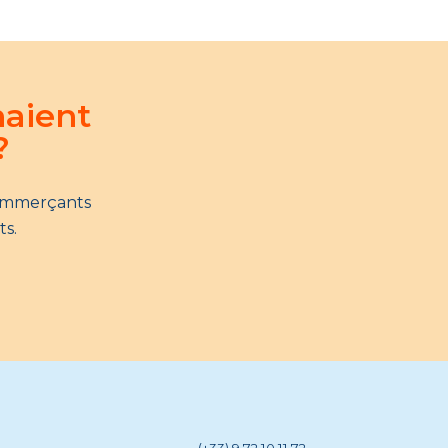
naient
?
commerçants
ts.
(+33) 9 72 10 11 72