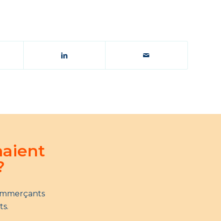
naient
?
commerçants
ts.