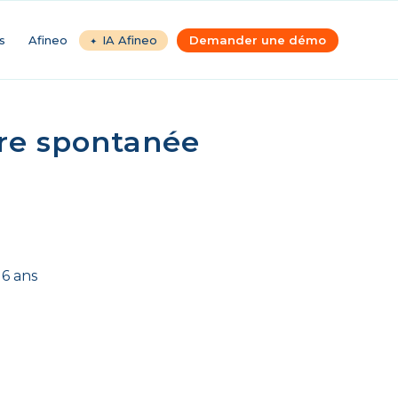
s
Afineo
IA Afineo
Demander une démo
re spontanée
 6 ans