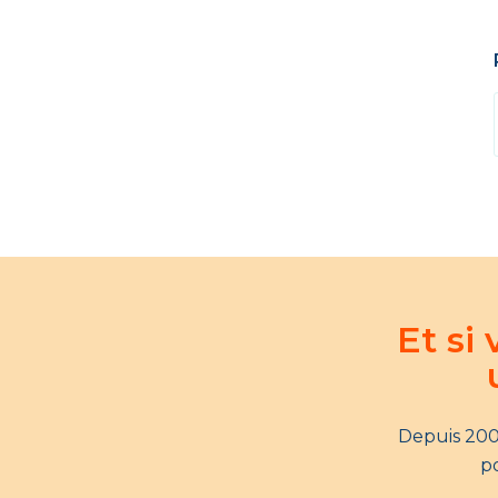
Et si
Depuis 200
po