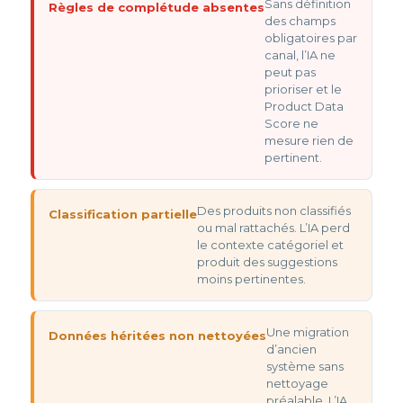
Sans définition
Règles de complétude absentes
des champs
obligatoires par
canal, l’IA ne
peut pas
prioriser et le
Product Data
Score ne
mesure rien de
pertinent.
Des produits non classifiés
Classification partielle
ou mal rattachés. L’IA perd
le contexte catégoriel et
produit des suggestions
moins pertinentes.
Une migration
Données héritées non nettoyées
d’ancien
système sans
nettoyage
préalable. L’IA