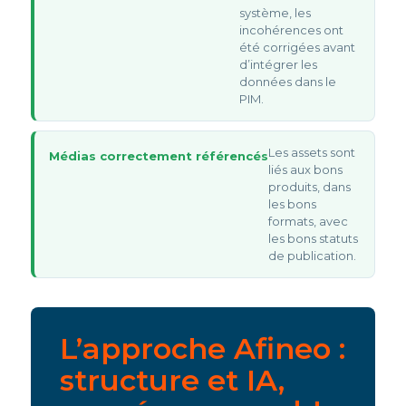
système, les
incohérences ont
été corrigées avant
d’intégrer les
données dans le
PIM.
Les assets sont
Médias correctement référencés
liés aux bons
produits, dans
les bons
formats, avec
les bons statuts
de publication.
L’approche Afineo :
structure et IA,