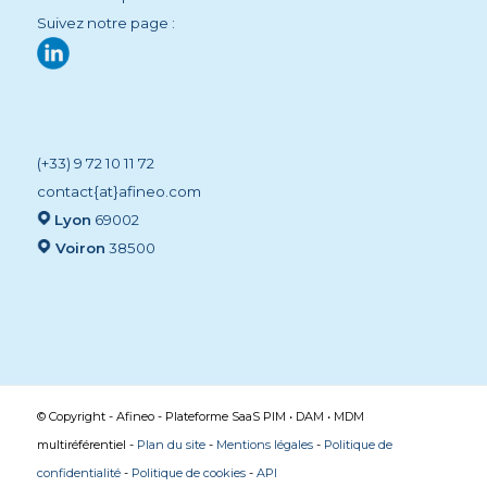
Suivez notre page :
(+33) 9 72 10 11 72
contact{at}afineo.com
Lyon
69002
Voiron
38500
© Copyright - Afineo - Plateforme SaaS PIM • DAM • MDM
multiréférentiel -
Plan du site
-
Mentions légales
-
Politique de
confidentialité
-
Politique de cookies
-
API