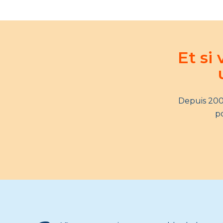
Et si
Depuis 200
po