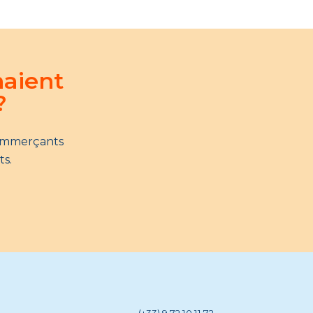
naient
?
commerçants
ts.
(+33) 9 72 10 11 72