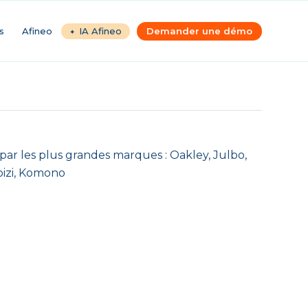
s
Afineo
IA Afineo
Demander une démo
ar les plus grandes marques : Oakley, Julbo,
ipizi, Komono