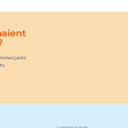
naient
?
commerçants
ts.
(+33) 9 72 10 11 72