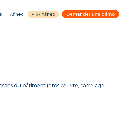
s
Afineo
IA Afineo
Demander une démo
tisans du bâtiment (gros œuvre, carrelage,