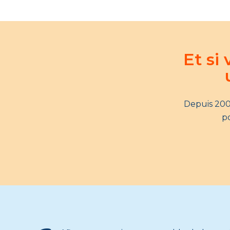
Et si
Depuis 200
po