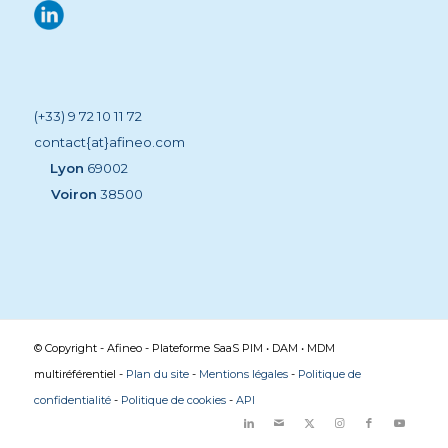
(+33) 9 72 10 11 72
contact{at}afineo.com
Lyon
69002
Voiron
38500
© Copyright - Afineo - Plateforme SaaS PIM • DAM • MDM
multiréférentiel -
Plan du site
-
Mentions légales
-
Politique de
confidentialité
-
Politique de cookies
-
API