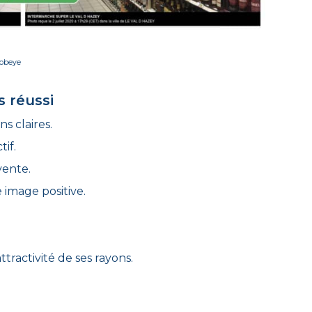
Mobeye
s réussi
ns claires.
if.
vente.
 image positive.
ttractivité de ses rayons.