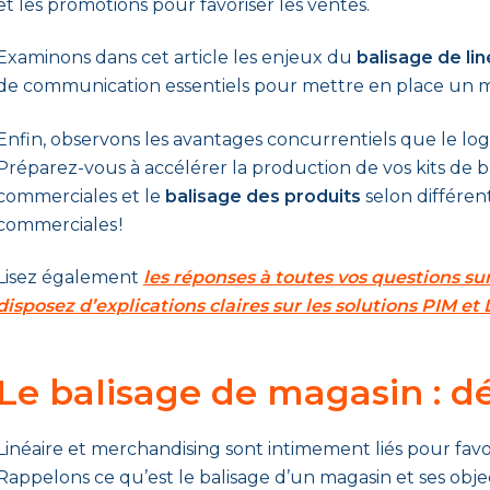
et les promotions pour favoriser les ventes.
Examinons dans cet article les enjeux du
balisage de lin
de communication essentiels pour mettre en place un me
Enfin, observons les avantages concurrentiels que le log
Préparez-vous à accélérer la production de vos kits de ba
commerciales et le
balisage des produits
selon différen
commerciales !
Lisez également
les réponses à toutes vos questions 
disposez d’explications claires sur les solutions PIM e
Le balisage de magasin : dé
Linéaire et merchandising sont intimement liés pour fav
Rappelons ce qu’est le balisage d’un magasin et ses objec