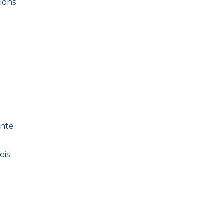
ions
ente
ois