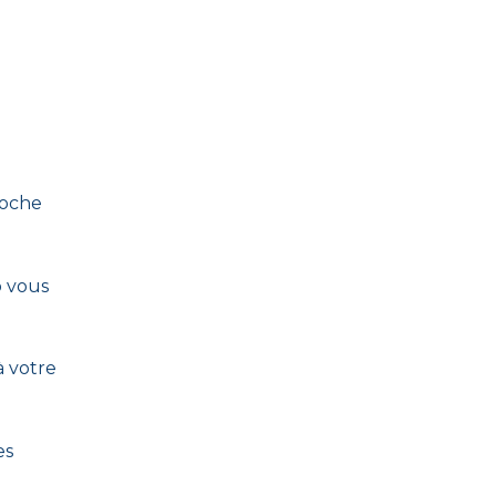
roche
o vous
à votre
es