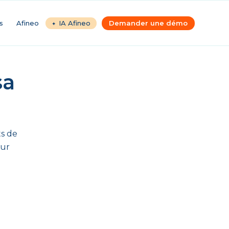
s
Afineo
IA Afineo
Demander une démo
sa
ts de
our