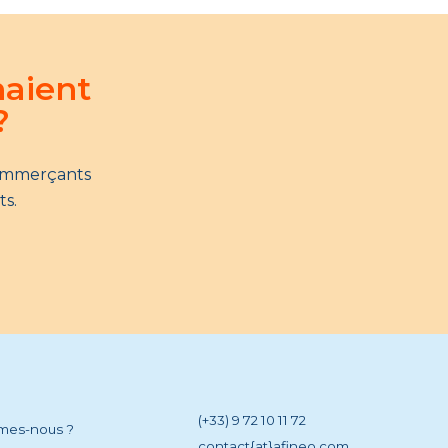
naient
?
commerçants
ts.
(+33) 9 72 10 11 72
mes-nous ?
contact{at}afineo.com