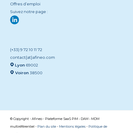
Offres d’emploi
Suivez notre page :
(+33) 9 72 10 11 72
contact{at}afineo.com
Lyon
69002
Voiron
38500
© Copyright - Afineo - Plateforme SaaS PIM • DAM • MDM
multiréférentiel -
Plan du site
-
Mentions légales
-
Politique de