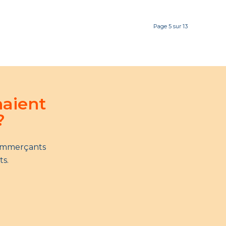
Page 5 sur 13
naient
?
commerçants
ts.