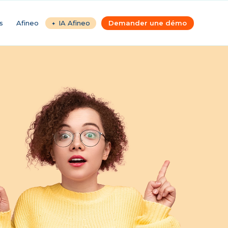
s
Afineo
IA Afineo
Demander une démo