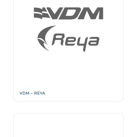
VDM – REYA